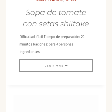
SOPAS Y CALDOS
/
TODOS
Sopa de tomate
con setas shiitake
Dificultad: fácil Tiempo de preparación: 20
minutos Raciones: para 4 personas
Ingredientes:
SOPA
LEER MÁS
DE
TOMATE
CON
SETAS
SHIITAKE