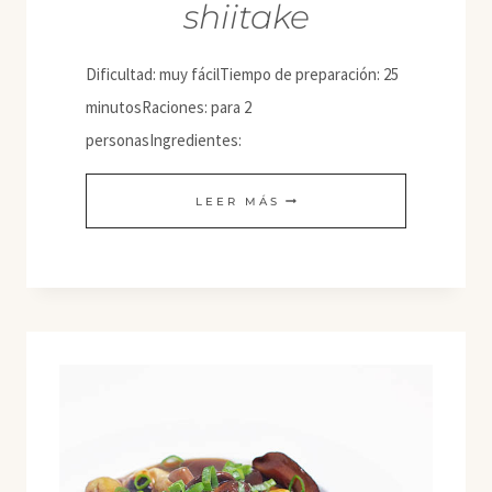
shiitake
Dificultad: muy fácilTiempo de preparación: 25
minutosRaciones: para 2
personasIngredientes:
CALDO
LEER MÁS
DE
SHIMEJI
Y
SHIITAKE