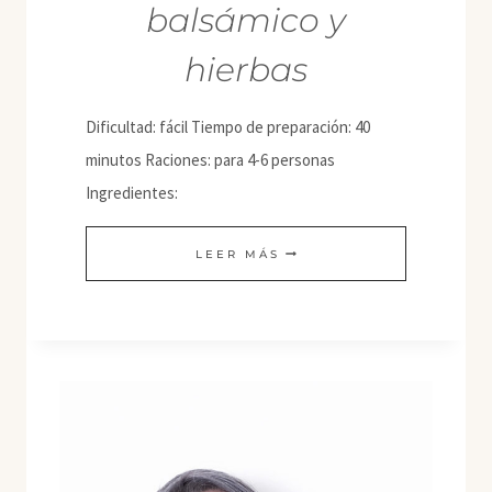
balsámico y
hierbas
Dificultad: fácil Tiempo de preparación: 40
minutos Raciones: para 4-6 personas
Ingredientes:
TARTA
LEER MÁS
DE
TOMATES
CHERRY
CON
ALIÑO
BALSÁMICO
Y