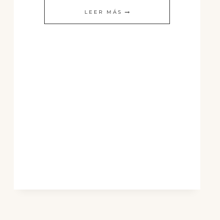
CANELONES
LEER MÁS
DE
VERDURA
Y
BECHAMEL
CON
SALSA
DE
CHEDDAR
VEGETAL