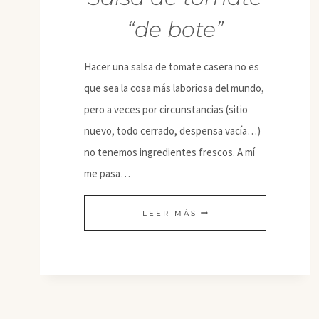
“de bote”
Hacer una salsa de tomate casera no es
que sea la cosa más laboriosa del mundo,
pero a veces por circunstancias (sitio
nuevo, todo cerrado, despensa vacía…)
no tenemos ingredientes frescos. A mí
me pasa…
SALSA
LEER MÁS
DE
TOMATE
“DE
BOTE”