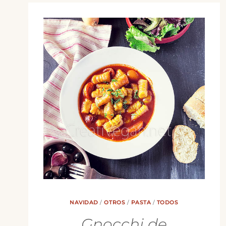
NAVIDAD
/
OTROS
/
PASTA
/
TODOS
Gnocchi de