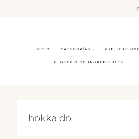
Saltar
al
contenido
INICIO
CATEGORÍAS
PUBLICACION
GLOSARIO DE INGREDIENTES
hokkaido