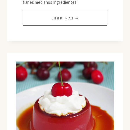
flanes medianos Ingredientes:
FLAN
LEER MÁS
DE
HIGOS
Y
FRAMBUESAS
CON
SALSA
DE
TOFFEE