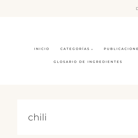
Saltar
al
contenido
INICIO
CATEGORÍAS
PUBLICACION
GLOSARIO DE INGREDIENTES
chili