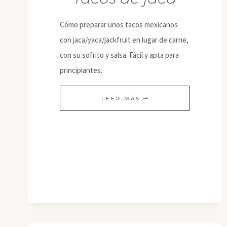
Cómo preparar unos tacos mexicanos
con jaca/yaca/jackfruit en lugar de carne,
con su sofrito y salsa. Fácil y apta para
principiantes.
TACOS
LEER MÁS
DE
JACA