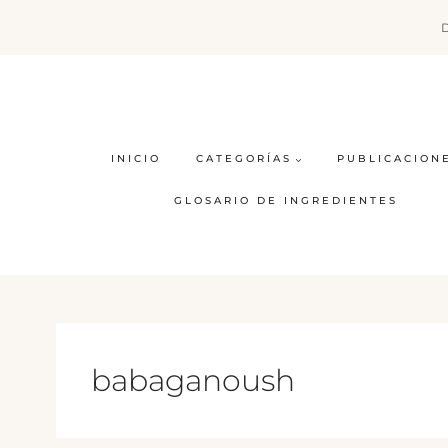
Saltar
al
contenido
INICIO
CATEGORÍAS
PUBLICACION
GLOSARIO DE INGREDIENTES
babaganoush