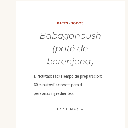
PATÉS
/
TODOS
Babaganoush
(paté de
berenjena)
Dificultad: fácilTiempo de preparación:
60 minutosRaciones: para 4
personasIngredientes:
BABAGANOUSH
LEER MÁS
(PATÉ
DE