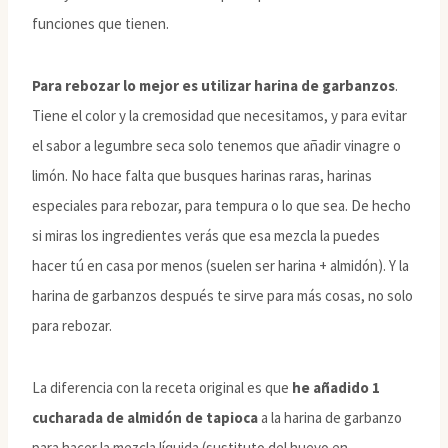
funciones que tienen.
Para rebozar lo mejor es utilizar harina de garbanzos
.
Tiene el color y la cremosidad que necesitamos, y para evitar
el sabor a legumbre seca solo tenemos que añadir vinagre o
limón. No hace falta que busques harinas raras, harinas
especiales para rebozar, para tempura o lo que sea. De hecho
si miras los ingredientes verás que esa mezcla la puedes
hacer tú en casa por menos (suelen ser harina + almidón). Y la
harina de garbanzos después te sirve para más cosas, no solo
para rebozar.
La diferencia con la receta original es que
he añadido 1
cucharada de almidón de tapioca
a la harina de garbanzo
para hacer la mezcla líquida (sustituto del huevo en