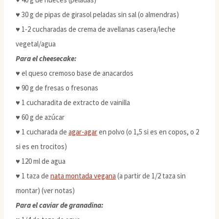
♥ 30 g de pipas de girasol peladas sin sal (o almendras)
♥ 1-2 cucharadas de crema de avellanas casera/leche
vegetal/agua
Para el cheesecake:
♥ el queso cremoso base de anacardos
♥ 90 g de fresas o fresonas
♥ 1 cucharadita de extracto de vainilla
♥ 60 g de azúcar
♥ 1 cucharada de
agar-agar
en polvo (o 1,5 si es en copos, o 2
si es en trocitos)
♥ 120 ml de agua
♥ 1 taza de
nata montada vegana
(a partir de 1/2 taza sin
montar) (ver notas)
Para el caviar de granadina: