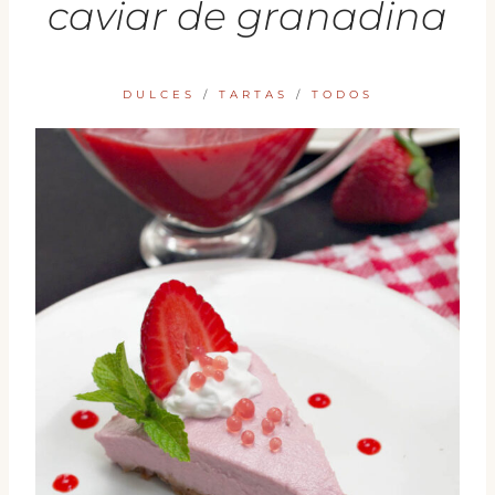
caviar de granadina
DULCES
/
TARTAS
/
TODOS