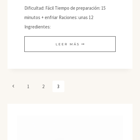
Dificultad: Fácil Tiempo de preparación: 15
minutos + enfriar Raciones: unas 12
Ingredientes:
PATATAS
LEER MÁS
DUQUESA
CON
GUACAMOLE
Navegación
Página
1
2
3
de
anterior
página