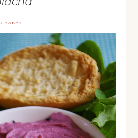
lacha
/
TODOS