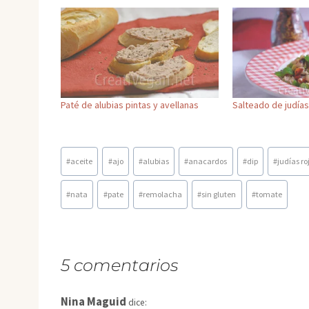
Paté de alubias pintas y avellanas
Salteado de judías 
Etiquetas
#
aceite
#
ajo
#
alubias
#
anacardos
#
dip
#
judías ro
de
la
#
nata
#
pate
#
remolacha
#
sin gluten
#
tomate
entrada:
5 comentarios
Nina Maguid
dice: