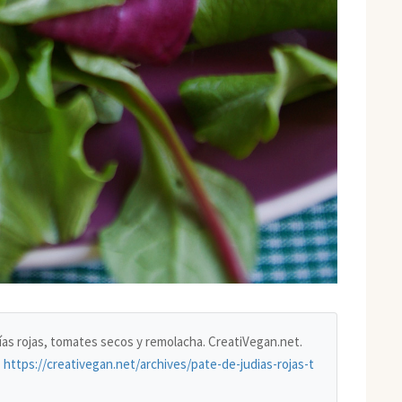
udías rojas, tomates secos y remolacha. CreatiVegan.net.
.
https://creativegan.net/archives/pate-de-judias-rojas-t