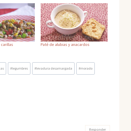
carillas
Paté de alubias y anacardos
jas
#
legumbres
#
levadura desamargada
#
morado
Responder