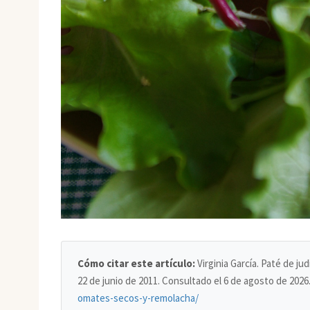
Cómo citar este artículo:
Virginia García. Paté de j
22 de junio de 2011. Consultado el
6 de agosto de 2026
omates-secos-y-remolacha/