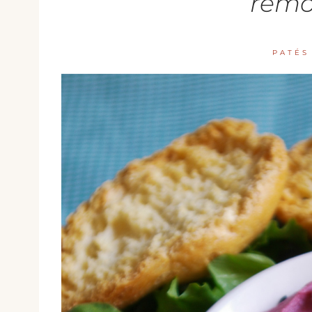
remo
PATÉS