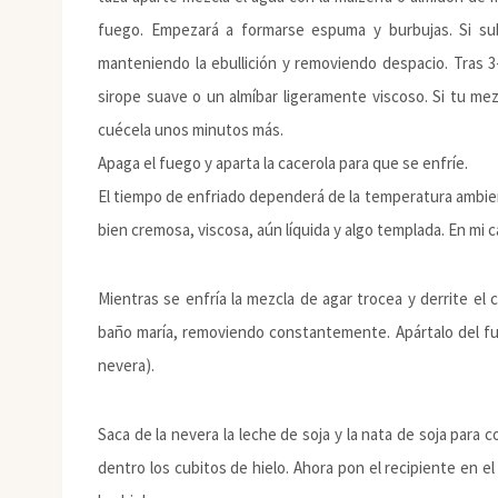
fuego. Empezará a formarse espuma y burbujas. Si su
manteniendo la ebullición y removiendo despacio. Tras 
sirope suave o un almíbar ligeramente viscoso. Si tu me
cuécela unos minutos más.
Apaga el fuego y aparta la cacerola para que se enfríe.
El tiempo de enfriado dependerá de la temperatura ambie
bien cremosa, viscosa, aún líquida y algo templada. En mi 
Mientras se enfría la mezcla de agar trocea y derrite el
baño maría, removiendo constantemente. Apártalo del fue
nevera).
Saca de la nevera la leche de soja y la nata de soja para 
dentro los cubitos de hielo. Ahora pon el recipiente en e