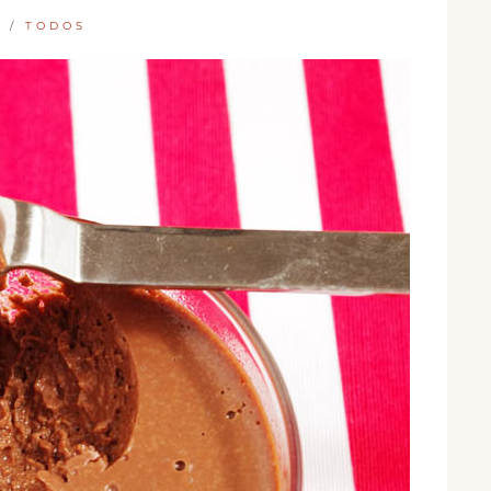
S
/
TODOS