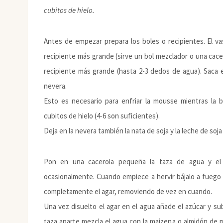
cubitos de hielo.
Antes de empezar prepara los boles o recipientes. El va
recipiente más grande (sirve un bol mezclador o una cace
recipiente más grande (hasta 2-3 dedos de agua). Saca e
nevera.
Esto es necesario para enfriar la mousse mientras la
cubitos de hielo (4-6 son suficientes).
Deja en la nevera también la nata de soja y la leche de soja 
Pon en una cacerola pequeña la taza de agua y el a
ocasionalmente. Cuando empiece a hervir bájalo a fuego
completamente el agar, removiendo de vez en cuando.
Una vez disuelto el agar en el agua añade el azúcar y s
taza aparte mezcla el agua con la maizena o almidón de 