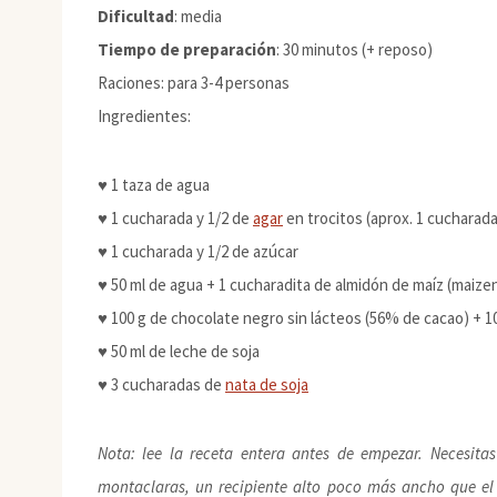
Dificultad
: media
Tiempo de preparación
: 30 minutos (+ reposo)
Raciones: para 3-4 personas
Ingredientes:
♥ 1 taza de agua
♥ 1 cucharada y 1/2 de
agar
en trocitos (aprox. 1 cucharad
♥ 1 cucharada y 1/2 de azúcar
♥ 50 ml de agua + 1 cucharadita de almidón de maíz (maize
♥ 100 g de chocolate negro sin lácteos (56% de cacao) + 10
♥ 50 ml de leche de soja
♥ 3 cucharadas de
nata de soja
Nota: lee la receta entera antes de empezar. Necesita
montaclaras, un recipiente alto poco más ancho que el 