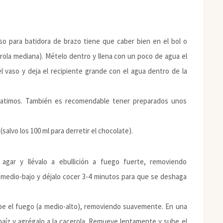
so para batidora de brazo tiene que caber bien en el bol o
rola mediana). Mételo dentro y llena con un poco de agua el
l vaso y deja el recipiente grande con el agua dentro de la
 batimos. También es recomendable tener preparados unos
(salvo los 100 ml para derretir el chocolate).
gar y llévalo a ebullición a fuego fuerte, removiendo
 medio-bajo y déjalo cocer 3-4 minutos para que se deshaga
ube el fuego (a medio-alto), removiendo suavemente. En una
maíz y agrégalo a la cacerola. Remueve lentamente y sube el