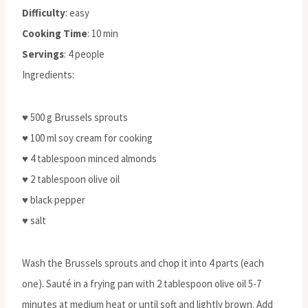
Difficulty
: easy
Cooking Time
: 10 min
Servings
: 4 people
Ingredients:
♥ 500 g Brussels sprouts
♥ 100 ml soy cream for cooking
♥ 4 tablespoon minced almonds
♥ 2 tablespoon olive oil
♥ black pepper
♥ salt
Wash the Brussels sprouts and chop it into 4 parts (each
one). Sauté in a frying pan with 2 tablespoon olive oil 5-7
minutes at medium heat or until soft and lightly brown. Add