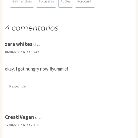
#
almendras
#
bruselas
#
coles
#
crocanti
de
la
entrada:
4 comentarios
zara whites
dice:
04/04/2007 a las 16:42
okay, I got hungry now!!!yummie!
Responder
CreatiVegan
dice:
17/04/2007 a las 20:00