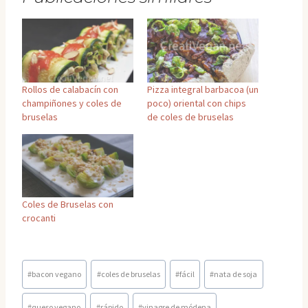
Rollos de calabacín con
Pizza integral barbacoa (un
champiñones y coles de
poco) oriental con chips
bruselas
de coles de bruselas
Coles de Bruselas con
crocanti
Etiquetas
#
bacon vegano
#
coles de bruselas
#
fácil
#
nata de soja
de
la
#
queso vegano
#
rápido
#
vinagre de módena