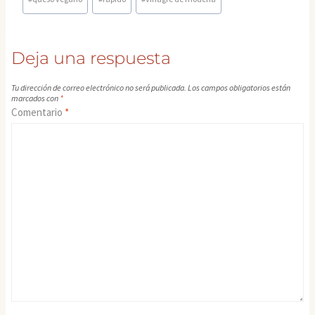
entrada:
Deja una respuesta
Tu dirección de correo electrónico no será publicada.
Los campos obligatorios están
marcados con
*
Comentario
*