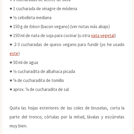
♥ 1 cucharada de vinagre de módena
♥ ½ cebolleta mediana
♥ 150 g de
fakon
(bacon vegano) (ver notas más abajo)
♥ 150 ml de nata de soja para cocinar (u otra
nata vegetal
)
♥ 2-3 cucharadas de queso vegano para fundir (yo he usado
este
)
♥ 50 ml de agua
♥ ½ cucharadita de albahaca picada
♥ ¼ de cucharadita de tomillo
♥ aprox. ¼ de cucharadita de sal
Quita las hojas exteriores de las coles de bruselas, corta la
parte del tronco, córtalas por la mitad, lávalas y escúrrelas
muy bien.