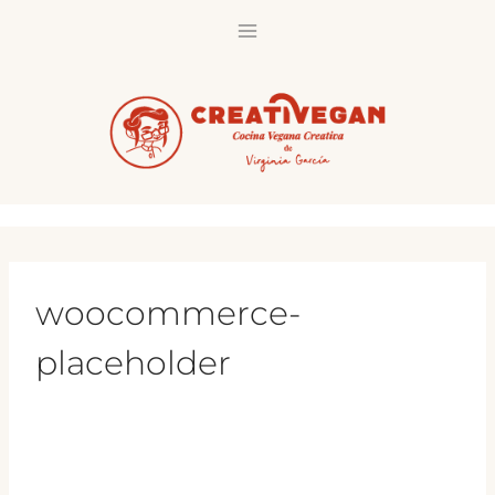
Saltar
al
contenido
woocommerce-
placeholder