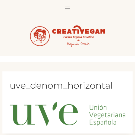
Saltar
al
contenido
uve_denom_horizontal