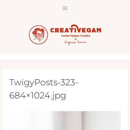
Saltar
al
contenido
TwigyPosts-323-
684×1024.jpg