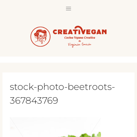
Saltar
al
contenido
stock-photo-beetroots-
367843769