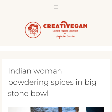
Saltar
al
contenido
Indian woman
powdering spices in big
stone bowl