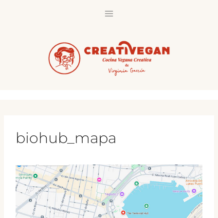
Saltar
al
contenido
biohub_mapa