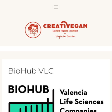
Saltar
al
contenido
BioHub VLC