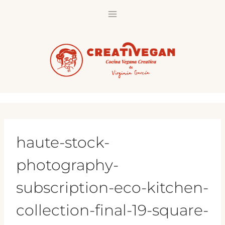
Saltar
al
contenido
haute-stock-
photography-
subscription-eco-kitchen-
collection-final-19-square-