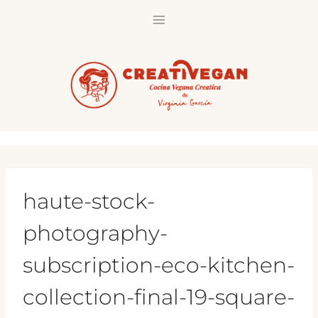
Saltar
al
contenido
haute-stock-
photography-
subscription-eco-kitchen-
collection-final-19-square-