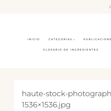
Saltar
al
contenido
INICIO
CATEGORÍAS
PUBLICACION
GLOSARIO DE INGREDIENTES
haute-stock-photography
1536×1536.jpg