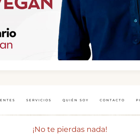
IENTES
SERVICIOS
QUIÉN SOY
CONTACTO
P
¡No te pierdas nada!