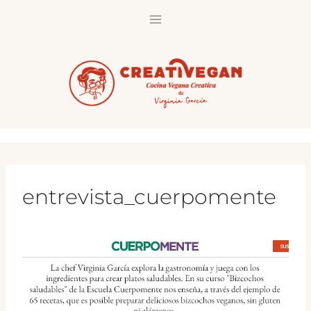
Saltar
al
contenido
entrevista_cuerpomente