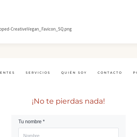
ropped-CreativeVegan_Favicon_SQ.png
IENTES
SERVICIOS
QUIÉN SOY
CONTACTO
P
¡No te pierdas nada!
Tu nombre *