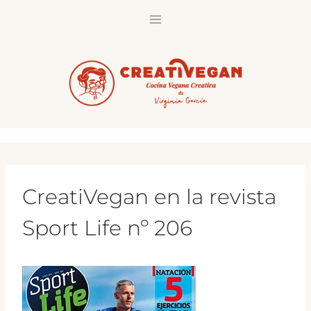
Saltar
al
contenido
CreatiVegan en la revista
Sport Life nº 206