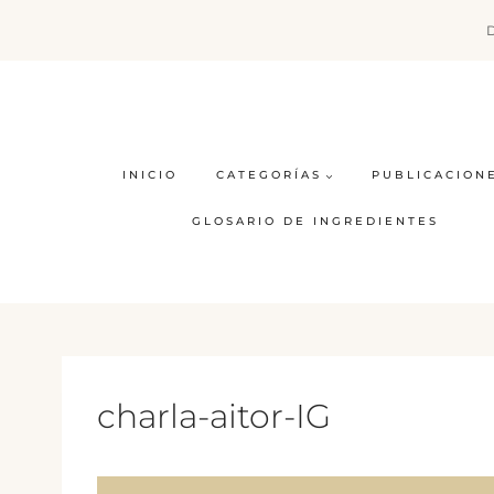
Saltar
al
contenido
INICIO
CATEGORÍAS
PUBLICACION
GLOSARIO DE INGREDIENTES
charla-aitor-IG