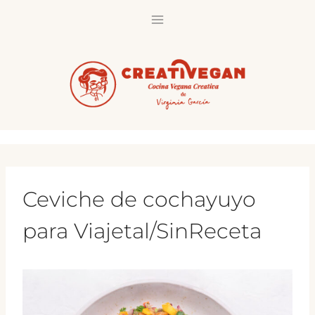
Saltar
al
contenido
Ceviche de cochayuyo
para Viajetal/SinReceta