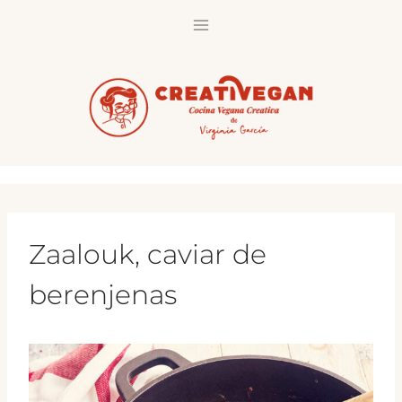
Saltar
al
contenido
Zaalouk, caviar de
berenjenas