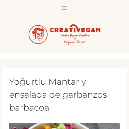
Saltar
al
contenido
Yoğurtlu Mantar y
ensalada de garbanzos
barbacoa