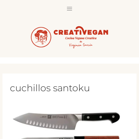
Saltar
al
contenido
cuchillos santoku