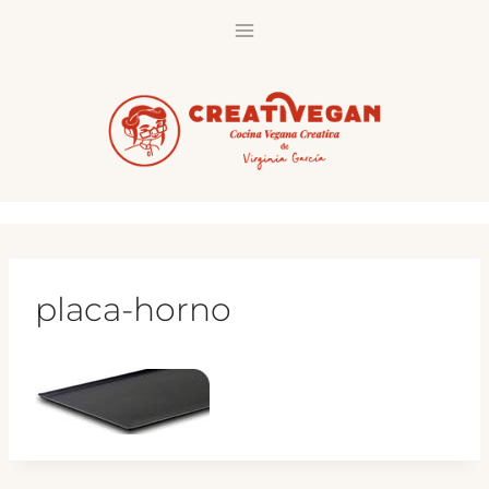
Saltar
al
contenido
placa-horno