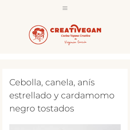
Saltar
al
contenido
Cebolla, canela, anís
estrellado y cardamomo
negro tostados