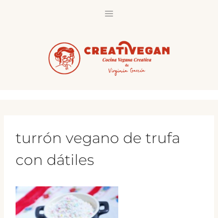
Saltar
al
contenido
turrón vegano de trufa
con dátiles