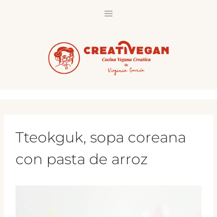
Saltar
al
contenido
Tteokguk, sopa coreana
con pasta de arroz