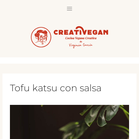
Saltar
al
contenido
Tofu katsu con salsa