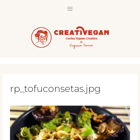
Saltar
al
contenido
rp_tofuconsetas.jpg