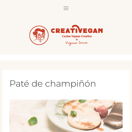
Saltar
al
contenido
Paté de champiñón