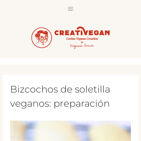
Saltar
al
contenido
Bizcochos de soletilla
veganos: preparación