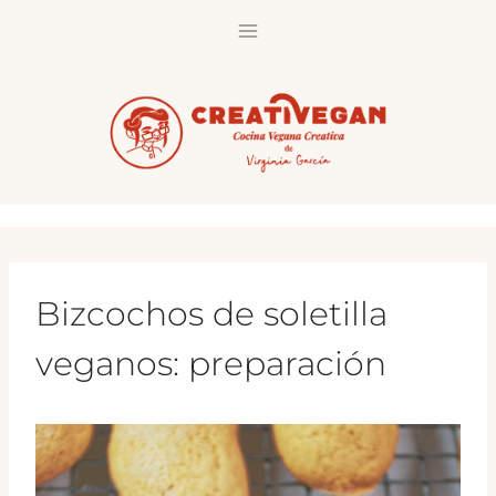
Saltar
al
contenido
Bizcochos de soletilla
veganos: preparación