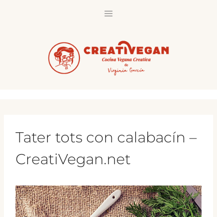
Saltar
al
contenido
Tater tots con calabacín –
CreatiVegan.net