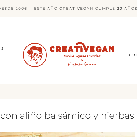
DESDE 2006 - ¡ESTE AÑO CREATIVEGAN CUMPLE
20
AÑOS
ES
QU
 con aliño balsámico y hierbas