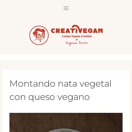
Saltar
al
contenido
Montando nata vegetal
con queso vegano