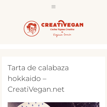
Saltar
al
contenido
Tarta de calabaza
hokkaido –
CreatiVegan.net