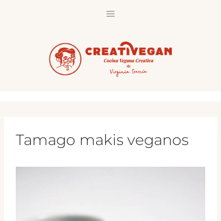
Saltar
al
contenido
Tamago makis veganos