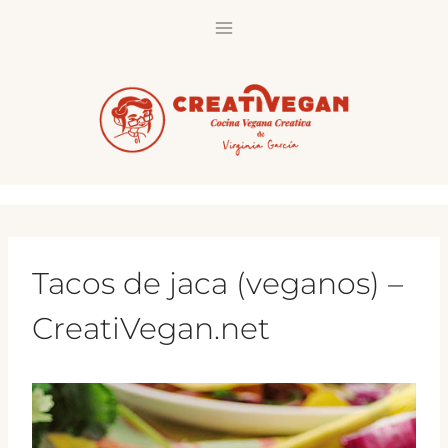
Saltar
al
contenido
Tacos de jaca (veganos) –
CreatiVegan.net