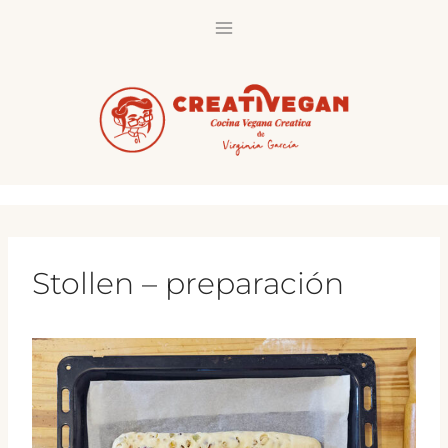
Saltar
al
contenido
Stollen – preparación