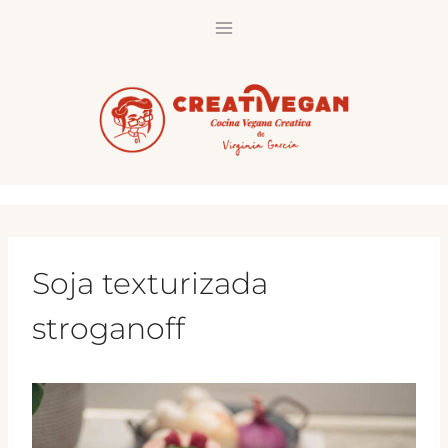
Saltar
al
contenido
Soja texturizada
stroganoff